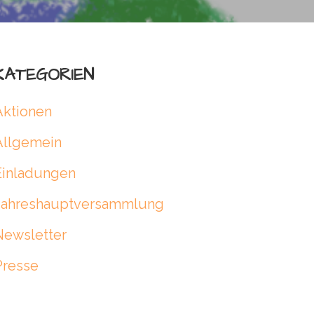
KATEGORIEN
Aktionen
Allgemein
Einladungen
Jahreshauptversammlung
Newsletter
Presse