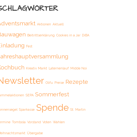
SCHLAGWÖRTER
Adventsmarkt
Aktionen
Aktuell
Bauwagen
Beitrittserklärung
Cookies in a Jar
DiBA
Einladung
Fest
Jahreshauptversammlung
Kochbuch
Kreativ Markt
Laternenlauf
Midde Noi
Newsletter
Rezepte
Olifu
Preise
Sommerfest
ammelaktionen
SEPA
Spende
onnensegel
Sparkasse
St. Martin
ermine
Tombola
Vorstand
Voten
Wahlen
eihnachtsmarkt
Übergabe