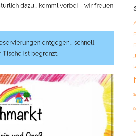
türlich dazu… kommt vorbei – wir freuen
reservierungen entgegen… schnell
r Tische ist begrenzt.
S
S
T
W