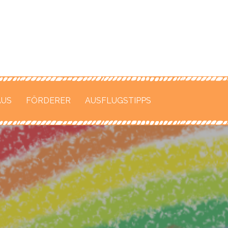
n
nter
AUS
FÖRDERER
AUSFLUGSTIPPS
gen
n-Straße