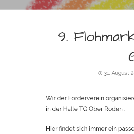
i
n
g
9. Flohmark
e
n
31. August 
Wir der Förderverein organisie
in der Halle TG Ober Roden .
Hier findet sich immer ein pas