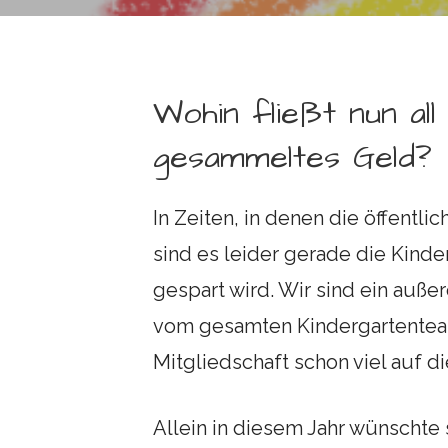
i
n
g
Wohin fließt nun all
e
n
gesammeltes Geld?
In Zeiten, in denen die öffentl
sind es leider gerade die Kind
gespart wird. Wir sind ein auße
vom gesamten Kindergartenteam
Mitgliedschaft schon viel auf di
Allein in diesem Jahr wünschte