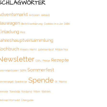
SCHLAGWÖRTER
Adventsmarkt
Aktionen
Aktuell
Bauwagen
Beitrittserklärung
Cookies in a Jar
DiBA
Einladung
Fest
Jahreshauptversammlung
Kochbuch
Kreativ Markt
Laternenlauf
Midde Noi
Newsletter
Rezepte
Olifu
Preise
Sommerfest
ammelaktionen
SEPA
Spende
onnensegel
Sparkasse
St. Martin
ermine
Tombola
Vorstand
Voten
Wahlen
eihnachtsmarkt
Übergabe