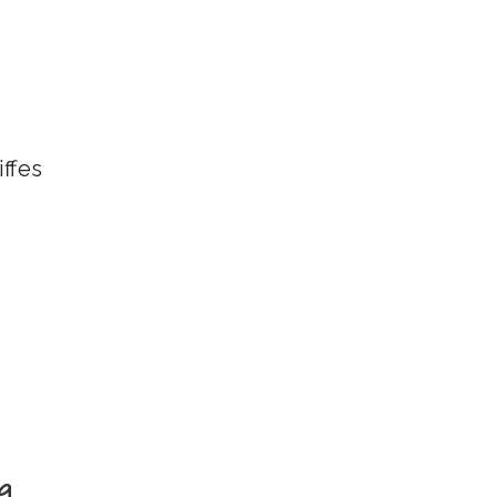
ffes
g