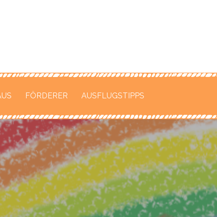
n
nter
AUS
FÖRDERER
AUSFLUGSTIPPS
gen
n-Straße