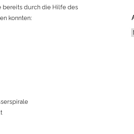
 bereits durch die Hilfe des
den konnten:
i
serspirale
t