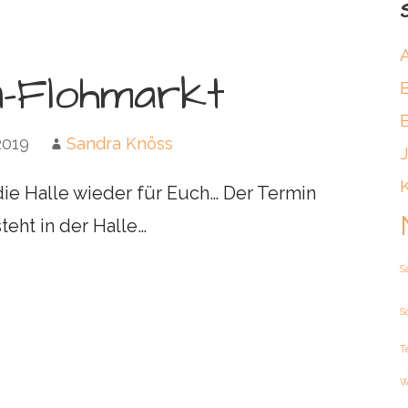
en-Flohmarkt
2019
Sandra Knöss
die Halle wieder für Euch… Der Termin
eht in der Halle…
S
S
T
n
W