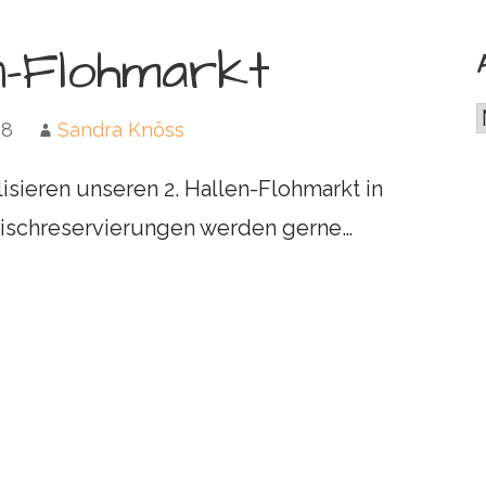
en-Flohmarkt
18
Sandra Knöss
lisieren unseren 2. Hallen-Flohmarkt in
Tischreservierungen werden gerne…
i
n