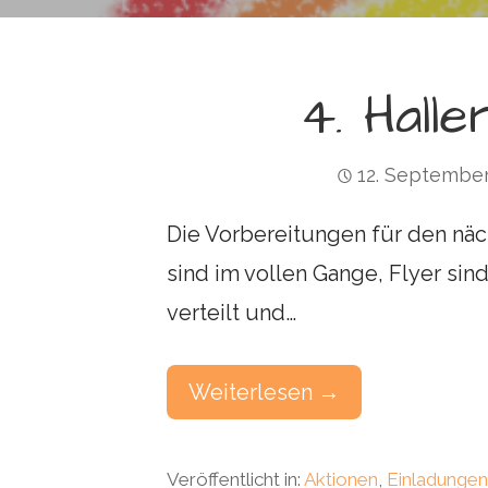
i
n
g
4. Hall
e
n
12. Septembe
Die Vorbereitungen für den näc
sind im vollen Gange, Flyer si
verteilt und…
Weiterlesen →
Veröffentlicht in:
Aktionen
,
Einladunge