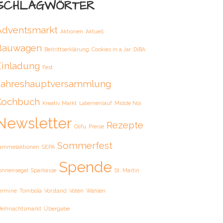
SCHLAGWÖRTER
Adventsmarkt
Aktionen
Aktuell
Bauwagen
Beitrittserklärung
Cookies in a Jar
DiBA
Einladung
Fest
Jahreshauptversammlung
Kochbuch
Kreativ Markt
Laternenlauf
Midde Noi
Newsletter
Rezepte
Olifu
Preise
Sommerfest
ammelaktionen
SEPA
Spende
onnensegel
Sparkasse
St. Martin
ermine
Tombola
Vorstand
Voten
Wahlen
eihnachtsmarkt
Übergabe