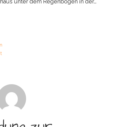
erhaus unter dem Regenbogen in der…
n
t
adung zur