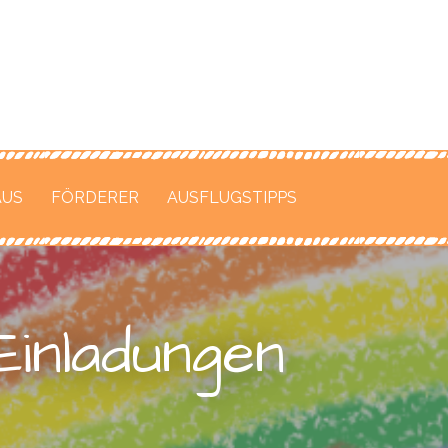
n
nter
AUS
FÖRDERER
AUSFLUGSTIPPS
gen
n-Straße
Einladungen